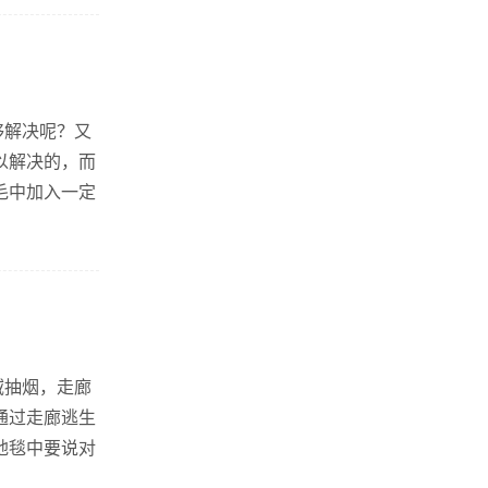
够解决呢？又
以解决的，而
毛中加入一定
域抽烟，走廊
通过走廊逃生
地毯中要说对