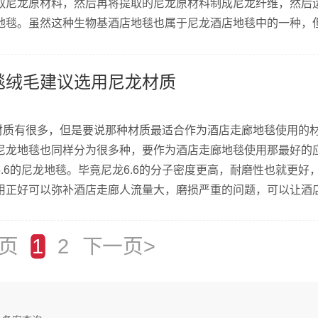
取尼龙原材料，然后再将提取的尼龙原材料制成尼龙纤维，然后
地毯。虽然这种生物基酒店地毯也属于尼龙酒店地毯中的一种，
物自清功能，所以造成了生物基酒店地毯也同样具有玉米秸秆一
走廊地毯在耐磨的同时遇到污渍也同样更容易清洗。
毯绒毛建议选用尼龙材质
质有很多，但是要说那种材质最适合作为酒店走廊地毯使用的
尼龙地毯也同样分为很多种，要作为酒店走廊地毯使用那最好的
.6的尼龙地毯。毕竟尼龙6.6的分子密度更高，耐磨性也就更好
用正好可以弥补酒店走廊人流量大，磨损严重的问题，可以让酒
一页
1
2
下一页>