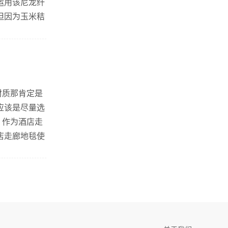
运用该尼龙纤
但因为玉米秸
样的生物自清
材质那肯定是
应该是尽量选
，作为酒店走
店走廊地毯使