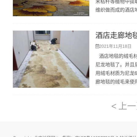
米秸秆等植物中提
维织做而成的酒店
秆中存在天然的生
功能，可以让酒店
酒店走廊地
2021年11月18日
酒店地毯的绒毛材
尼龙地毯了。并且
用绒毛材质为尼龙6
廊地毯的绒毛来使
用更久。
< 上