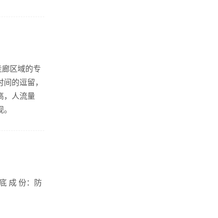
走廊区域的专
时间的逗留，
高，人流量
视。
 底 成 份：防