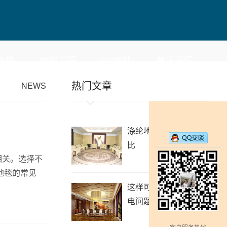
地毯
地毯工程
3D地毯
关于我们
热门文章
NEWS
涤纶地毯的优缺点对
比
相关。选择不
地毯的常见
这样可以解决地毯静
电问题