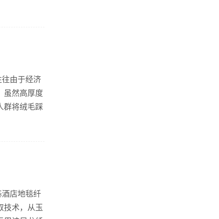
往往由于经济
。虽然高厚度
人群将绒毛踩
基酒店地毯纤
取技术，从玉