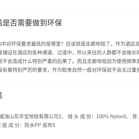
毯是否需要做到环保
中对环保要求最低的是哪里？应该就是走廊地毯了。作为酒店
是铺设在酒店的各种通道、过道中，所以来往的人群都不会做长
就不会造成什么特别严重的后果了。而且走廊地毯因为使用频率
面有着特别严厉的要求，作为取舍自然一般对环保就不会太过重
毯
威海山花华宝地毯有限公司2、 绒 头 成 份：100% Nylon3、 背
层 底 成 分：防水PP 底布5