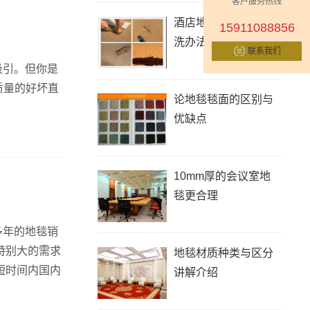
客户服务热线
酒店地毯最正确的清
15911088856
洗办法与流程
联系我们
吸引。但你是
质量的好坏直
论地毯毯面的区别与
优缺点
10mm厚的会议室地
毯更合理
多年的地毯销
特别大的需求
地毯材质种类与区分
短时间内国内
讲解介绍